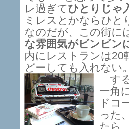
レ過ぎて
ひとりじゃ
ミレスとかならひと
なのだが、この街に
な雰囲気がビンビン
内にレストランは20
どーしても入れない。うう
する
一角
ドコ
った、
たら