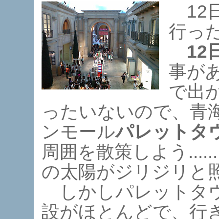
12
行っ
12日
事が
で出
ったいないので、青
ンモール
パレットタ
周囲を散策しよう...
の太陽がジリジリと
しかしパレットタウン
設がほとんどで、行