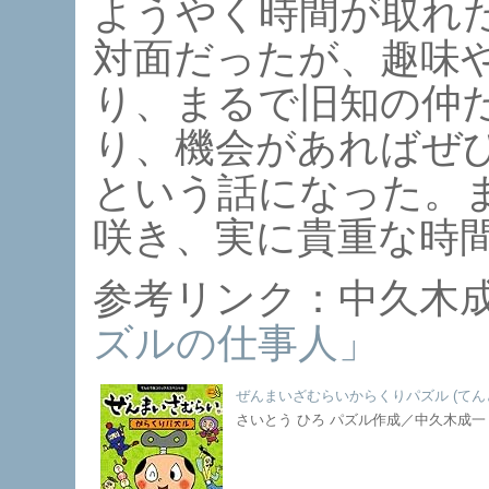
ようやく時間が取れ
対面だったが、趣味
り、まるで旧知の仲
り、機会があればぜ
という話になった。
咲き、実に貴重な時
参考リンク：中久木
ズルの仕事人」
ぜんまいざむらいからくりパズル (てん
さいとう ひろ パズル作成／中久木成一