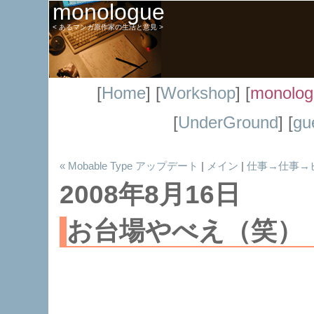
monologue
< あるマンガ原作家の生活と意見 >
[
Home
] [
Workshop
] [
monolog
[
UnderGround
] [
gu
« Mobable Type アップデート
|
メイン
|
仕事→仕事→
2008年8月16日
お台場やべえ（笑）