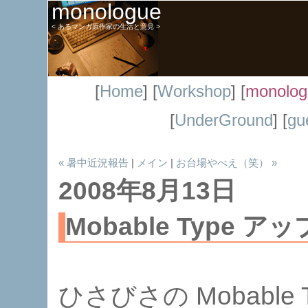
monologue
< あるマンガ原作家の生活と意見 >
[
Home
] [
Workshop
] [
monolog
[
UnderGround
] [
gu
« 暑中近況報告
|
メイン
|
お台場やべえ（笑） »
2008年8月13日
Mobable Type 
ひさびさの Mobable 