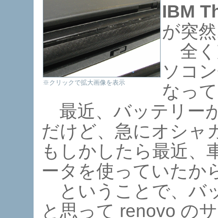
IBM T
が突然
全く
ソコン
※クリックで拡大画像を表示
なって
最近、バッテリーが
だけど、急にオシャ
もしかしたら最近、車
ータを使っていたか
ということで、バッ
と思って renovo