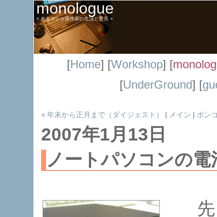
monologue
< あるマンガ原作家の生活と意見 >
[
Home
] [
Workshop
] [
monolog
[
UnderGround
] [
gu
« 年末から正月まで（ダイジェスト）
|
メイン
|
ボンゴ
2007年1月13日
ノートパソコンの電
先日