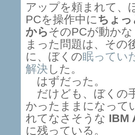
アップを頼まれて、
PCを操作中に
ちょっ
から
そのPCが動か
まった問題は、その
に、ぼくの
眠ってい
解決
した。
はずだった。
だけども、ぼくの手
かったままになって
れてなさそうな
IBM 
に残っている。