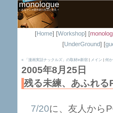
monologue
< あるマンガ原作家の生活と意見 >
[
Home
] [
Workshop
] [
monolog
[
UnderGround
] [
gu
« 「漫画実話ナックルズ」の取材in新宿
|
メイン
|
何か
2005年8月25日
残る未練、あふれる
7/20
に、友人からP