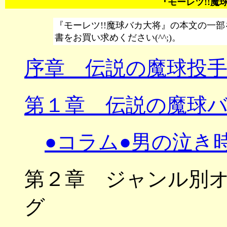
『モーレツ!!魔
『モーレツ!!魔球バカ大将』の本文の一
書をお買い求めください(^^;)。
序章 伝説の魔球投手
第１章 伝説の魔球
●コラム●男の泣き時
第２章 ジャンル別
グ