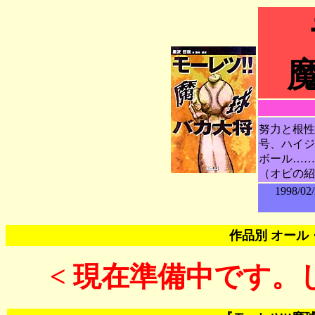
努力と根性
号、ハイジ
ボール……
（オビの紹
1998/
作品別 オール
< 現在準備中です。