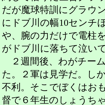
だが魔球特訓にグラウ
にドブ川の幅10センチ
や、腕の力だけで電柱
がドブ川に落ちて泣い
２週間後、わがチーム
た。２軍は見学だ。し
不利。そこでぼくはお
督で６年生のしょうち