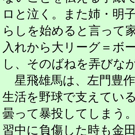
ロと泣く。また姉・明
らしを始めると言って
入れから大リーグ＝ボ
し、そのばねを弄びな
星飛雄馬は、左門豊作
生活を野球で支えてい
曇って暴投してしまう
習中に負傷した時も金