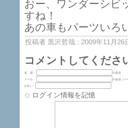
おー、ワンダーシビ
すね！
あの車もパーツいろ
投稿者 黒沢哲哉 : 2009年11月26日 
コメントしてくださ
名 前：
※必須
メール：
※必須（ペ
U R L：
ログイン情報を記憶