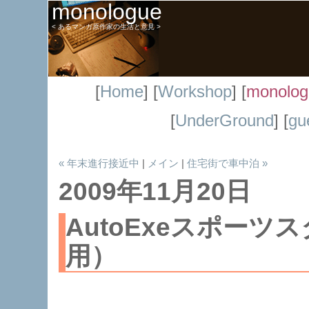
monologue
< あるマンガ原作家の生活と意見 >
[
Home
] [
Workshop
] [
monolog
[
UnderGround
] [
gu
« 年末進行接近中
|
メイン
|
住宅街で車中泊 »
2009年11月20日
AutoExeスポー
用）