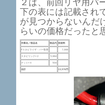
２は、前回リヤ用パ
下の表には記載され
が見つからないんだ
らいの価格だったと
作業名／部品名
部品代
技術料
Fスタビライザ・バー取替
7,088
スタビリンク×２
5,984
ナット×４
504
合計
13,576円