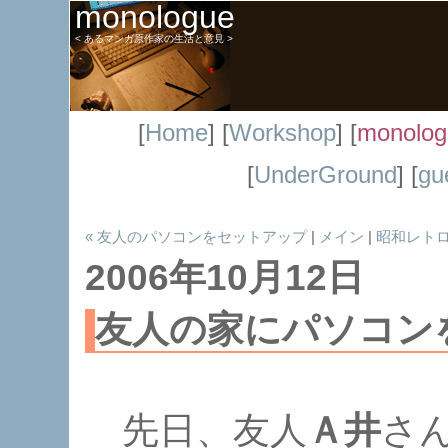
monologue
< あるマンガ原作家の生活と意見 >
[
Home
] [
Workshop
] [
monolog
[
UnderGround
] [
gu
« 友人のパソコンをセットアップ
|
メイン
|
昭和レトロ
2006年10月12日
友人の家にパソコン
先日、友人
Ａ井
さ