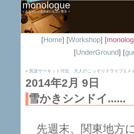
monologue
< あるマンガ原作家の生活と意見 >
[
Home
] [
Workshop
] [
monolog
[
UnderGround
] [
gu
« 筑波サーキット付近、大人のこっそりドライブ
|
メ
2014年2月 9日
雪かきシンドイ......
先週末、関東地方