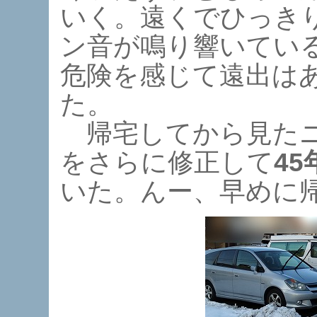
いく。遠くでひっき
ン音が鳴り響いてい
危険を感じて遠出は
た。
帰宅してから見たニ
をさらに修正して
4
いた。んー、早めに