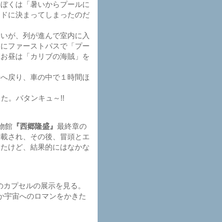
ぼくは「暑いからプールに
ンドに決まってしまったのだ
いが、列が進んで室内に入
中にファーストパスで「プー
。お昼は「カリブの海賊」を
へ戻り、車の中で１時間ほ
。バタンキュ～!!
物館
『西郷隆盛』
最終章の
掲載され、その後、冒頭とエ
ったけど、結果的にはなかな
のカプセルの展示を見る。
か宇宙へのロマンをかきた