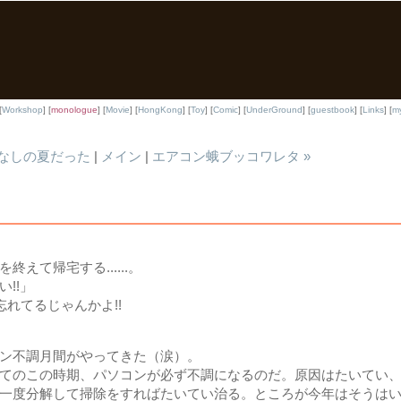
[
Workshop
] [
monologue
] [
Movie
] [
HongKong
] [
Toy
] [
Comic
] [
UnderGround
] [
guestbook
] [
Links
] [
my
ぱなしの夏だった
|
メイン
|
エアコン蛾ブッコワレタ »
えて帰宅する......。
!!」
し忘れてるじゃんかよ!!
ン不調月間がやってきた（涙）。
てのこの時期、パソコンが必ず不調になるのだ。原因はたいてい、
一度分解して掃除をすればたいてい治る。ところが今年はそうは