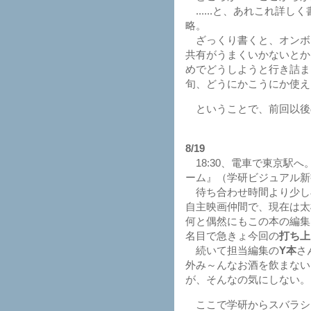
......と、あれこれ
略。
ざっくり書くと、オンボー
共有がうまくいかないとか
めでどうしようと行き詰ま
旬、どうにかこうにか使え
ということで、前回以後
8/19
18:30、電車で東京駅
ーム』（学研ビジュアル新
待ち合わせ時間より少し早
自主映画仲間で、現在は太
何と偶然にもこの本の編集
名目で急きょ今回の
打ち上
続いて担当編集の
Y本
さ
外み～んなお酒を飲まない
が、そんなの気にしない。
ここで学研からスバラシ