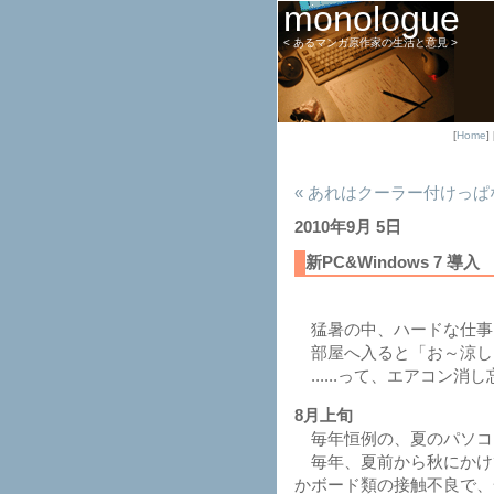
monologue
< あるマンガ原作家の生活と意見 >
[
Home
] 
« あれはクーラー付けっ
2010年9月 5日
新PC&Windows 7 導入
猛暑の中、ハードな仕事を終
部屋へ入ると「お～涼しい
......って、エアコン消
8月上旬
毎年恒例の、夏のパソコ
毎年、夏前から秋にかけ
かボード類の接触不良で、