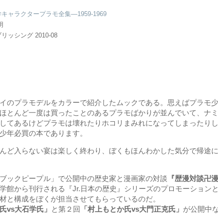
キャラクタープラモ全集―1959‐1969
明
リッシング 2010-08
イのプラモデルをカラーで紹介したムックである。思えばプラモ少
ほとんど一度は買ったことのあるプラモばかりが並んでいて、ナ
してあるけどプラモは壊れたりホコリまみれになってしまったり
少年必買の本であります。
んど入らない宴は楽しく終わり、ぼくもほんわかした気分で帰途に
ブックピープル」で公開中の歴史家と漫画家の対談
『歴漫対談卍漫
学館から刊行される『Jr.日本の歴史』シリーズのプロモーションと
材と構成をぼくが担当させてもらっているのだ。
氏vs大石学氏」
と第２回
「村上もとか氏vs大門正克氏」
が公開中