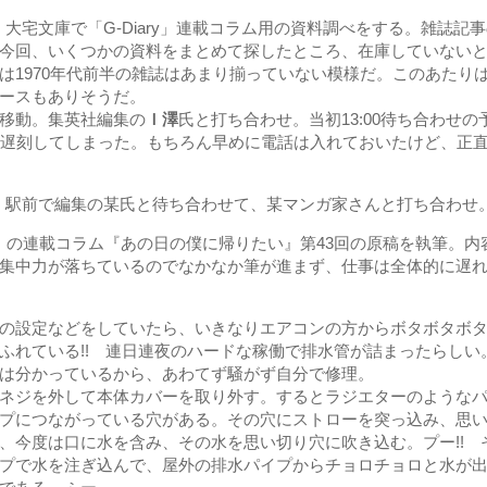
。大宅文庫で「G-Diary」連載コラム用の資料調べをする。雑誌
今回、いくつかの資料をまとめて探したところ、在庫していない
は1970年代前半の雑誌はあまり揃っていない模様だ。このあたり
ースもありそうだ。
移動。集英社編集の
Ｉ澤
氏と打ち合わせ。当初13:00待ち合わせ
も遅刻してしまった。もちろん早めに電話は入れておいたけど、正
へ。駅前で編集の某氏と待ち合わせて、某マンガ家さんと打ち合わせ
ry」の連載コラム『あの日の僕に帰りたい』第43回の原稿を執筆。
集中力が落ちているのでなかなか筆が進まず、仕事は全体的に遅
の設定などをしていたら、いきなりエアコンの方からボタボタボタ
ふれている!! 連日連夜のハードな稼働で排水管が詰まったらしい
は分かっているから、あわてず騒がず自分で修理。
ネジを外して本体カバーを取り外す。するとラジエターのようなパ
プにつながっている穴がある。その穴にストローを突っ込み、思
、今度は口に水を含み、その水を思い切り穴に吹き込む。プー!! 
プで水を注ぎ込んで、屋外の排水パイプからチョロチョロと水が