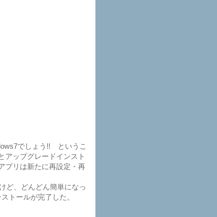
ws7でしょう!! というこ
からだとアップグレードインスト
やアプリは新たに再設定・再
いるけど、どんどん簡単になっ
ンストールが完了した。