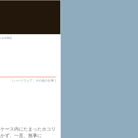
 profile
]
[
ハードウェア
,
その他の仕事
]
ケース内にたまったホコリ
いかず、一見、無事に