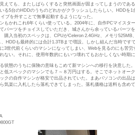
ように見えても、またしばらくすると突然画面が固まってしまうのであ
いる5台のHDDのうちのどれかがクラッシュしたらしい。HDDを
ライブを外すことで無事起動するようになった。
もかれこれ6年くらい使っている。2004年に、自作PCマイスタ
てパーツをチョイスしていただき、城さんから余っているパーツ
当初のスペックは、CPUがCeleron 2.4GHz、メモリ525MB、
設し、HDDも最終的には合計1.3TBまで増設。しかし組んだ当時で
3世代前くらいのマシンになってしまい、Webを見るのにも苦労する
れない。それに、使用年数的にもいつ壊れてもおかしくない時期
る状態のうちに保険の意味もこめて新マシンへの移行を決意した
と低スペックのマシンでも７～８万円はする。そこでネットオーク
ックの自作マシンが格安で出品されていた。まあパソコンの出品
ら気楽に入札したら落札できてしまった。落札価格は送料も含めて約
A
800GT