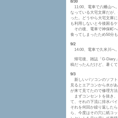
8/30
11:00、電車で八幡山へ
なっている大宅文庫だが、
った。どうやら大宅文庫に
も利用しないと今後困るケ
その後、電車で神保町へ
食ってしまったため50分
9/2
14:00、電車で久米川
帰宅後、雑誌「G-Dia
稿だったんだけど、暑くて
9/3
新しいパソコンのソフト
見るとエアコンから水があ
が来て見てたので修理方法
まずコンセントを抜き、
て、それの下流に排水パイ
それを何回か繰り返したら
ら、今度はその穴に紙コッ