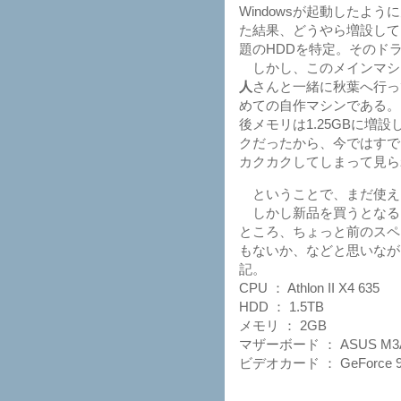
Windowsが起動した
た結果、どうやら増設して
題のHDDを特定。そのド
しかし、このメインマシン
人
さんと一緒に秋葉へ行っ
めての自作マシンである。 購入
後メモリは1.25GBに増
クだったから、今ではすでに
カクカクしてしまって見ら
ということで、まだ使え
しかし新品を買うとなる
ところ、ちょっと前のスペ
もないか、などと思いなが
記。
CPU ： Athlon II X4 635
HDD ： 1.5TB
メモリ ： 2GB
マザーボード ： ASUS M3
ビデオカード ： GeForce 9