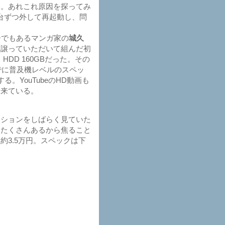
る。あれこれ原因を探ってみ
1台ずつ外して再起動し、問
ーでもあるマンガ家の
城久
を譲っていただいて組んだ初
HDD 160GBだった。その
すでに普及機レベルのスペッ
。YouTubeのHD動画も
に来ている。
。
ションをしばらく見ていた
はたくさんあるから焦ること
3.5万円。スペックは下