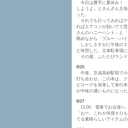
今日は勝手に夏休み！ 
しようよ」とさんざん主張
った。
それでも行ってみればデ
ればエアコンが効いてて思
さんのハニーハント」と「
眺めながら「ブルー・バイ
しかしさすがに午後の２
ど休憩した。立体駐車場に
その後、ふたたびランドへ
8/25
午後、京成高砂駅前で小
打ち合わせ。この本は、ク
ピローグを加筆して単行本
か中味の濃いものになった
8/27
11:00、電車でお台場へ
「おー、これが何億キロも
てる素晴らしいアイテムのよ