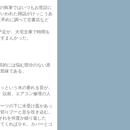
記事の執筆ではいつもお世話に
といわれた雑誌がけっこうあ
は早めに調べて古書店など
の予定が、大宅文庫で時間を
直すまんかった。
。
内容的には悩む部分のない原
れ気味である。
ッという水の垂れる音が。
。以前、エアコン修理の人
ーツの下に水受け皿があっ
い切りプーと息を吹き込む。
それを何度か繰り返した
出てくればＯＫ。カバーとコ