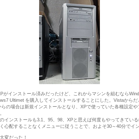
sXPがインストール済みだったけど、これからマシンを組むならWindo
ows7 Ultimet を購入してインストールすることにした。Vista
からの場合は新規インストールとなり、XPで使っていた各種設定
。
sのインストールも3.1、95、98、XPと思えば何度もやってきて
く心配することなくメニューに従うことで、およそ30～40分でイ
大変だった！