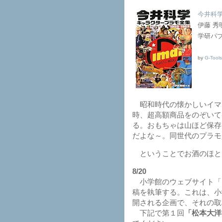
今井科学
伊藤 秀
学研パブ
by
G-Tools
昭和時代の懐かしいイマ
時、超高額商品をのぞいて
る。おもちゃは山ほど保存
だよな～。同世代のプラモ
ということでお酒のほと
8/20
小学館のウェブサイト「
稿を執筆する。これは、小
開される企画で、それの取
下記で第１回
「松本大洋