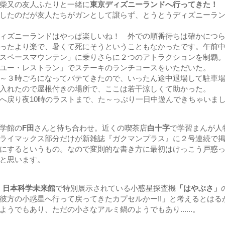
柴又の友人ふたりと一緒に
東京ディズニーランドへ行ってきた！
したのだが友人たちがガンとして譲らず、とうとうディズニーラ
ィズニーランドはやっぱ楽しいね！ 外での順番待ちは確かにつら
ったより楽で、暑くて死にそうということもなかったです。午前
スペースマウンテン」に乗りさらに２つのアトラクションを制覇
ユー・レストラン」でステーキのランチコースをいただいた。
～３時ごろになってバテてきたので、いったん途中退場して駐車場
入れたので屋根付きの場所で、ここは若干涼しくて助かった。
戻り夜10時のラストまで、た～っぷり一日中遊んできちゃいました
学館の
F田
さんと待ち合わせ。近くの喫茶店
白十字
で学習まんが人
ライマックス部分だけが新雑誌『ガクマンプラス』に２号連続で
にするというもの。なので変則的な書き方に最初はけっこう戸惑
と思います。
。
日本科学未来館
で特別展示されている小惑星探査機
「はやぶさ」
彼方の小惑星へ行って戻ってきたカプセルかー!!」と考えるとはる
うでもあり、ただの小さなアルミ鍋のようでもあり......。