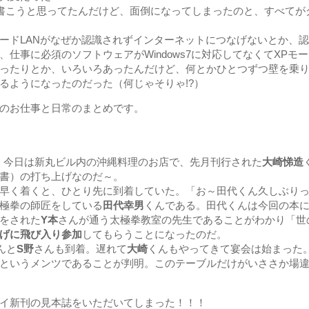
詳しく書こうと思ってたんだけど、面倒になってしまったのと、すべて
ドLANがなぜか認識されずインターネットにつなげないとか、認
、仕事に必須のソフトウェアがWindows7に対応してなくてXPモ
ったりとか、いろいろあったんだけど、何とかひとつずつ壁を乗
るようになったのだった（何じゃそりゃ!?）
のお仕事と日常のまとめです。
へ。今日は新丸ビル内の沖縄料理のお店で、先月刊行された
大崎悌造
書）の打ち上げなのだ～。
く着くと、ひとり先に到着していた。「お～田代くん久しぶりっ!
極拳の師匠をしている
田代幸男
くんである。田代くんは今回の本
をされた
Y本
さんが通う太極拳教室の先生であることがわかり「世
げに飛び入り参加
してもらうことになったのだ。
んと
S野
さんも到着。遅れて
大崎
くんもやってきて宴会は始まった
というメンツであることが判明。このテーブルだけがいささか場
イ新刊の見本誌をいただいてしまった！！！