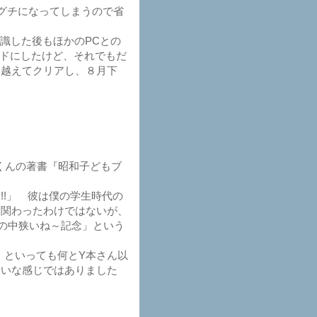
がグチになってしまうので省
識した後もほかのPCとの
ードにしたけど、それでもだ
り越えてクリアし、８月下
くんの著書『昭和子どもブ
!」 彼は僕の学生時代の
に関わったわけではないが、
の中狭いね～記念」という
。といっても何とY本さん以
違いな感じではありました