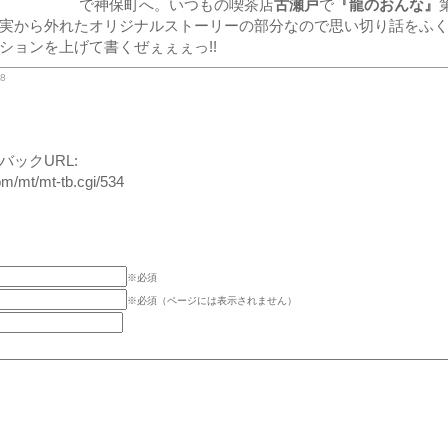
で神保町へ。いつもの喫茶店
古瀬戸
で
『龍のおんな』
実から外れたオリジナルストーリーの部分なので思い切り話をふ
ションを上げて書くぜぇぇぇっ!!
8
ックURL:
om/mt/mt-tb.cgi/534
※必須
※必須（ページには表示されません）