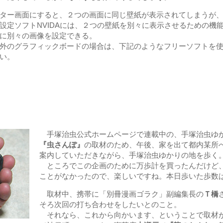
ー画面にすると、２つの画面に同じ壁紙が表示されてしまうが、Ge
設定ソフトNVIDAには、２つの壁紙を別々に表示させるための機
に別々の画像を設定できる。
外のグラフィックボードの場合は、下記のようなフリーソフトを使
い。
。
手塚治虫公式ホームページで連載中の、手塚治虫ゆ
『虫さんぽ』
の取材のため、午後、家を出て都内某所
案内していただきながら、手塚治虫ゆかりの地を歩く
ところでこの企画のために万歩計を買ったんだけど
ことがなかったので、楽しいですね。本日歩いた歩数
取材中、携帯に「別冊漫画ゴラク」副編集長の
Ｔ橋
そろ次回の打ち合わせをしたいとのこと。
それなら、これから向かいます、ということで取材が終