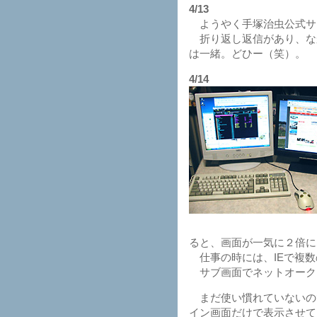
4/13
ようやく手塚治虫公式サ
折り返し返信があり、な
は一緒。どひー（笑）。
4/14
ると、画面が一気に２倍に
仕事の時には、IEで複数
サブ画面でネットオーク
まだ使い慣れていないの
イン画面だけで表示させて