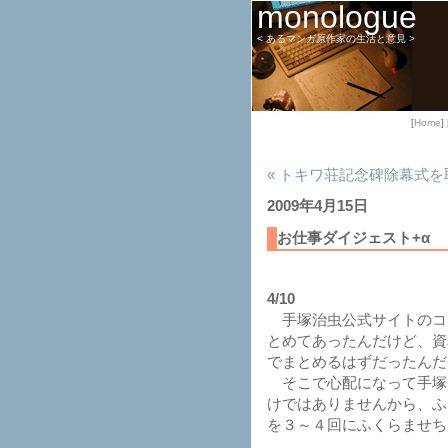
monologue
< あるマンガ原作家の生活と意見 >
[
Home
] 
« トキワ荘記念碑除幕式を
2009年4月15日
お仕事ダイジェスト+α
4/10
手塚治虫公式サイトのコ
とめてあったんだけど、資
でまとめるはずだったんだ
そこで心配になって手塚
けではありませんから、ふ
を３～４回にふくらませち