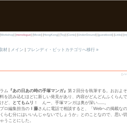
[
Workshop
] [
monologue
] [
Movie
] [
HongKong
] [
Toy
] [
Comic
] [
UnderGround
] [
guestbook
] [
Links
] [
my
取材
|
メイン
|
フレンディ・ピットカテゴリへ移行 »
[
ハ
ラム
『あの日あの時の手塚マンガ』
第２回分を執筆する。おおよ
料を読み込むほどに新しい発見があり、内容がどんどんふくらん
けど、
とてもムリ
！ んー、手塚マンガは奥が深い......。
プロ編集担当の
Ｉ藤
さんに電話で相談すると、「Webへの掲載な
くらむ分にはいいんじゃないでしょうか」とのことなので、思い
ゃうことにした。