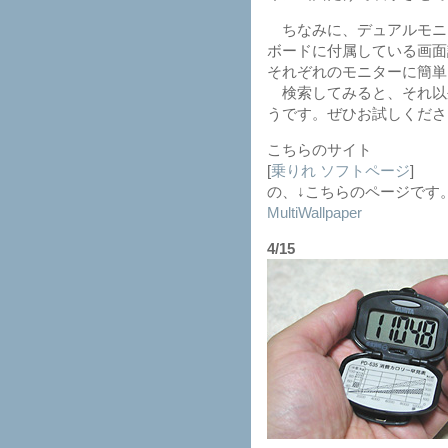
ちなみに、デュアルモニタ
ボードに付属している画面
それぞれのモニターに簡単
検索してみると、それ以
うです。ぜひお試しくださ
こちらのサイト
[
乗りれ ソフトページ
]
の、↓こちらのページです
MultiWallpaper
4/15