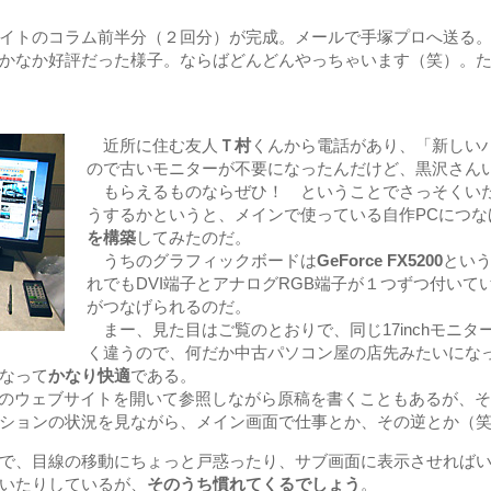
イトのコラム前半分（２回分）が完成。メールで手塚プロへ送る
かなか好評だった様子。ならばどんどんやっちゃいます（笑）。た
近所に住む友人
Ｔ村
くんから電話があり、「新しい
ので古いモニターが不要になったんだけど、黒沢さん
もらえるものならぜひ！ ということでさっそくい
うするかというと、メインで使っている自作PCにつな
を構築
してみたのだ。
うちのグラフィックボードは
GeForce FX5200
とい
れでもDVI端子とアナログRGB端子が１つずつ付いて
がつなげられるのだ。
まー、見た目はご覧のとおりで、同じ17inchモニタ
く違うので、何だか中古パソコン屋の店先みたいにな
なって
かなり快適
である。
のウェブサイトを開いて参照しながら原稿を書くこともあるが、
ションの状況を見ながら、メイン画面で仕事とか、その逆とか（
で、目線の移動にちょっと戸惑ったり、サブ画面に表示させればい
いたりしているが、
そのうち慣れてくるでしょう
。