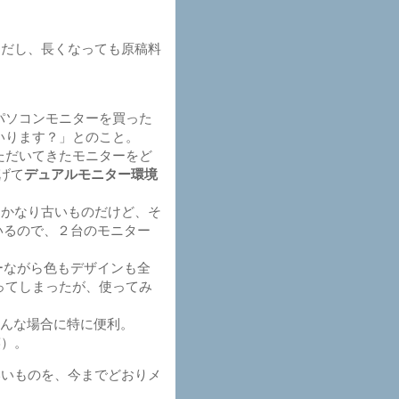
。
だし、長くなっても原稿料
パソコンモニターを買った
いります？」とのこと。
ただいてきたモニターをど
げて
デュアルモニター環境
うかなり古いものだけど、そ
いるので、２台のモニター
ーながら色もデザインも全
ってしまったが、使ってみ
そんな場合に特に便利。
笑）。
いものを、今までどおりメ