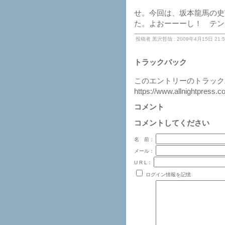
せ。今回は、坂本龍馬の史
た。よおーーーし！ テン
投稿者 黒沢哲哉 : 2009年4月15日 21:5
トラックバック
このエントリーのトラックバ
https://www.allnightpress.c
コメント
コメントしてください
名 前：
メール：
U R L：
ログイン情報を記憶