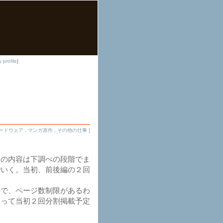
 profile
]
ードウェア
,
マンガ原作
,
その他の仕事
]
その内容は下調べの段階でま
でいく。当初、前後編の２回
ので、ページ数制限があるわ
切って当初２回分割掲載予定