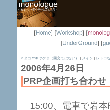
monologue
< あるマンガ原作家の生活と意見 >
[
Home
] [
Workshop
] [
monolog
[
UnderGround
] [
gu
« タコヤキヤケタ（回文ではない）
|
メイン
|
レトロな
2006年4月26日
PRP企画打ち合わせ
15:00、電車で岩