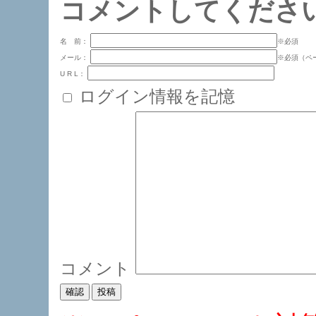
コメントしてくださ
名 前：
※必須
メール：
※必須（ペ
U R L：
ログイン情報を記憶
コメント