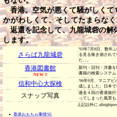
もない。
香港。空気が悪くて騒がしくて
かがわしくて、そしてたまらなく
返還を記念して、九龍城砦の解
します。
'93年7月8日、
さらば九龍城砦
る見る衝き崩されて
た…。
香港図書館
新刊・旧刊・洋書を
書籍の検索システム
NEW !!
'96年9月、マニアビ
信和中心大探検
成しました。日本で
過去４回の香港旅行
スナップ写真
ってしまった風景も
上記以外に allnightp
香港おもちゃ事情'95