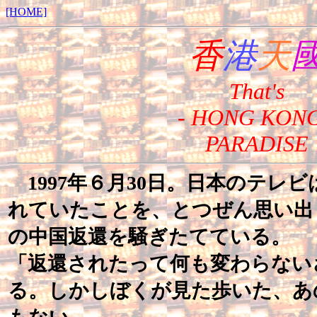
[HOME]
香
港
天
That's
- HONG KONG
PARADISE
1997年６月30日。日本のテレ
れていたことを、とつぜん思い出
の中国返還を騒ぎたてている。
「返還されたって何も変わらない
る。しかしぼくが見た歩いた、あ