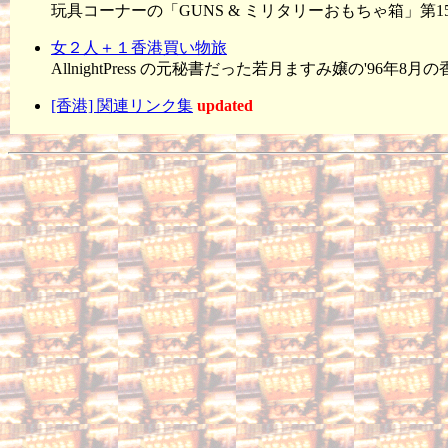
玩具コーナーの「GUNS & ミリタリーおもちゃ箱」第1
女２人＋１香港買い物旅
AllnightPress の元秘書だった若月ますみ嬢の'96年
[香港] 関連リンク集
updated