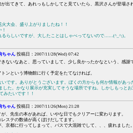
館が出てきて、あれっもしかしてと見ていたら、黒沢さんが登場さ
。
花火大会、盛り上がりましたね！！
か！
らしいですが、大したことはしゃべってないので……(^_^;)。
狗ちゃん
投稿日：2007/11/28(Wed) 07:42
きないなあと、思っていまして、少し良かったかなという、感謝
トンという博物館に行く予定をたてなければ。
ないです。ありがとうございます。ぼくの方からも何か情報があっ
みました。かなり展示が充実してそうな場所ですね。しかしもっと
ってみたいです！！
狗ちゃん
投稿日：2007/11/26(Mon) 21:28
が、先生の本があれば、いやな日でもクリアーに変わります。
レステの数値が高くぼけだしてます。
、京都に行ってしまって、バスで大混雑でして、、、疲れました