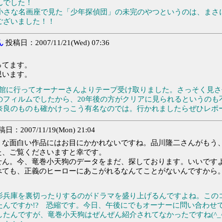
んでした！
小さな名画座で見た「少年探偵団」の未完のやつというのは、まさ
ございました！！
ん
投稿日：2007/11/21(Wed) 07:36
ってます。
思います。
博物館に行ってオーナーさんよりテープ受け取りました。さっそく見
のフィルムでしたから、20年後の方がクリアに見られるというのも
奈良のものも確かけっこう有名なのでは。行かれましたらぜひレポ
日：2007/11/19(Mon) 21:04
うな面白い作品にはお目にかかれないですね。品川隆二さんがもう
た、ご覧くださいますと幸です。
ん。今、竜巻小天狗のデータをまだ、探しております。いいです
べても、正義のヒーローにあこがれるなんてことがないんですから
影兵庫を裏切ったりするのがドラマを盛り上げるんですよね。この
んですか!? 恐縮です。今日、午後にでもオーナーに問い合わせて
んですが、竜巻小天狗はぜんぜん紹介されてなかったですね(^_^