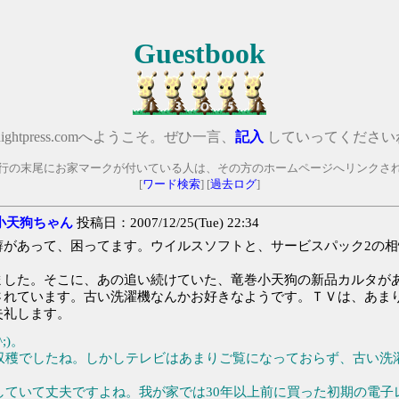
Guestbook
lnightpress.comへようこそ。ぜひ一言、
記入
していってくださいね
行の末尾にお家マークが付いている人は、その方のホームページへリンクさ
[
ワード検索
] [
過去ログ
]
小天狗ちゃん
投稿日：2007/12/25(Tue) 22:34
があって、困ってます。ウイルスソフトと、サービスパック2の相
した。そこに、あの追い続けていた、竜巻小天狗の新品カルタが
されています。古い洗濯機なんかお好きなようです。ＴＶは、あま
失礼します。
;)。
収穫でしたね。しかしテレビはあまりご覧になっておらず、古い洗
ていて丈夫ですよね。我が家では30年以上前に買った初期の電子