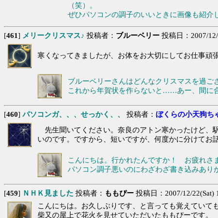
（笑）。
ぜひパソコンの調子のいいときに画像も紹介
[
461
]
メリークリスマス♪
投稿者：
ブルーベリー
投稿日：2007/12/25
寒くなってきましたが、お体をお大切にしてお仕事頑張
ブルーベリーさんはどんなクリスマスを過ごされ
これから年賀状を作らないと……あー、間に
[
460
]
パソコンガ、、、せっかく、、
投稿者：
ぼくらの小天狗ち
先生聞いてください。奈良のアトン寒かったけど、駅
いのです。ですから、短いですが、何度かに分けてお
こんにちは。行かれたんですか！ お疲れさ
パソコン調子悪いのにわざわざ書き込みあり
[
459
]
ＮＨＫ見ました
投稿者：
ももぴー
投稿日：2007/12/22(Sat) 1
こんにちは。お久しぶりです、と言っても覚えていてもら
柴又の屋上で花火を見せていただいたももぴーです。