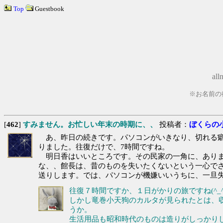
Top
Guestbook
al
※お名前の
[
462
]
すみません。お忙しい年末の時期に、、
投稿者：
ぼくらの
あ、昨日の続きです。パソコンがいきなり、切れる癖
りました。往復だけで、7時間ですね。
明日香はいいところです。その民家の一角に、ありま
な、、館長は、昔のものを失いたくないという一心で
送りします。では、パソコンが機嫌いいうちに、一旦
往復７時間ですか、１日がかりの旅ですね(^_^
しかし竜巻小天狗のカルタが見られたとは、
うか。
生活用品も昭和時代のものは造りがしっかりし