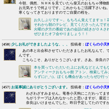
今朝、偶然、ＮＨＫを見ていたら柴又のおもちゃ博物
お元気そうで何よりです。これからもご活躍下さいね
寒くなってきておりますのでご自愛の程を。
お久しぶりです～。もちろん覚えてますョ！
それから朝のテレビ、見てくださったんです
火曜の夕方の番組であの会話の続きがＯＡされる
ぜひまたオフ会やりましょう！！
[
458
]
少しお礼ができましたような、、、
投稿者：
ぼくらの小天
あの本と出会和させていただきましたお礼なんて、で
んです。
こちらこそ、ありがとうございます。さあ、奈良のア
本を買っていただいた上にお礼などとんでも
アンティークおもちゃ館 アトン、検索して
らずに(^_^;)。ぼくも機会があったらぜひ行
[
457
]
お返事誠にありがとうございます。
投稿者：
ぼくらの小天
わざわざすみません。竜巻小天狗にこだわってます
ちがうテープは入れなかったと思いますが、最近コ
奈良はいけませんでした。昨日予定してたのですが