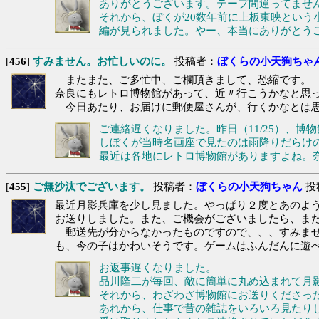
ありがとうございます。テープ間違ってませ
それから、ぼくが20数年前に上板東映という
編が見られました。やー、本当にありがとう
[
456
]
すみません。お忙しいのに。
投稿者：
ぼくらの小天狗ちゃ
またまた、ご多忙中、ご欄頂きまして、恐縮です。
奈良にもレトロ博物館があって、近〃行こうかなと思
今日あたり、お届けに郵便屋さんが、行くかなとは
ご連絡遅くなりました。昨日（11/25）、
しぼくが当時名画座で見たのは雨降りだらけ
最近は各地にレトロ博物館がありますよね。
[
455
]
ご無沙汰でございます。
投稿者：
ぼくらの小天狗ちゃん
投稿
最近月影兵庫を少し見ました。やっぱり２度とあのよ
お送りしました。また、ご機会がございましたら、ま
郵送先が分からなかったものですので、、、すみませ
も、今の子はかわいそうです。ゲームはふんだんに遊
お返事遅くなりました。
品川隆二が毎回、敵に簡単に丸め込まれて月
それから、わざわざ博物館にお送りくださった
あれから、仕事で昔の雑誌をいろいろ見たりした