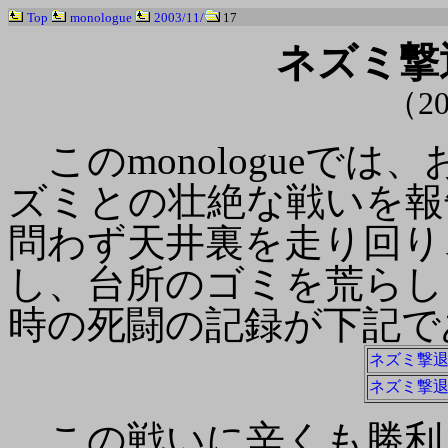
Top
monologue
2003/11/
17
ネズミ撃退
（20
このmonologueでは
ズミとの壮絶な戦いを報
問わず天井裏を走り回り
し、台所のゴミを荒らし
時の死闘の記録が下記で
ネズミ撃退大
ネズミ撃退大
この戦いに辛くも勝利