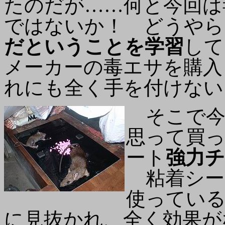
たのだが……何と今回は
ではないか！ どうやら
だということを学習
して
メーカーの毒エサを購入
れにも全く手を付けない
そこで今日
思って買
ート
強力
粘着シート
使ってい
に見抜かれ、全く効果が