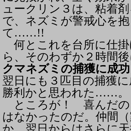
ュークリン３は、粘着剤
で、ネズミが警戒心を抱
て……!!
何とこれを台所に仕掛
ら、そのわずか２時間後
クマネズミの捕獲に成功
翌日にも３匹目の捕獲に
勝利かと思われた……。
ところが！ 喜んだの
はなかったのだ。仲間（
か、翌日からはさらに天