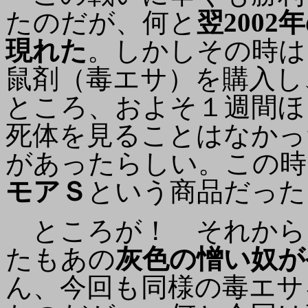
たのだが、何と
翌200
現れた
。しかしその時は
鼠剤（毒エサ）を購入し
ところ、およそ１週間ほ
死体を見ることはなかっ
があったらしい。この時
モアＳ
という商品だった
ところが！ それからまた
たもあの
灰色の憎い奴が
ん、今回も同様の毒エサ