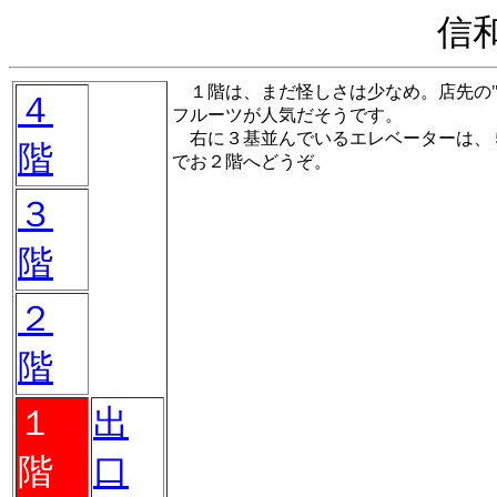
信
１階は、まだ怪しさは少なめ。店先の"
４
フルーツが人気だそうです。
右に３基並んでいるエレベーターは、
階
でお２階へどうぞ。
３
階
２
階
１
出
階
口