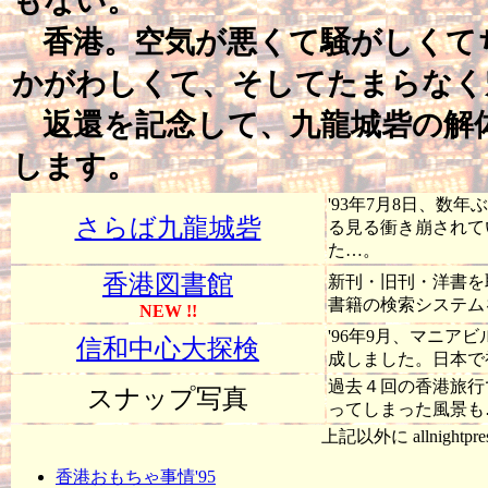
もない。
香港。空気が悪くて騒がしくて
かがわしくて、そしてたまらなく
返還を記念して、九龍城砦の解
します。
'93年7月8日、
さらば九龍城砦
る見る衝き崩されて
た…。
香港図書館
新刊・旧刊・洋書を
書籍の検索システム
NEW !!
'96年9月、マニアビ
信和中心大探検
成しました。日本で
過去４回の香港旅行
スナップ写真
ってしまった風景も
上記以外に allnightp
香港おもちゃ事情'95