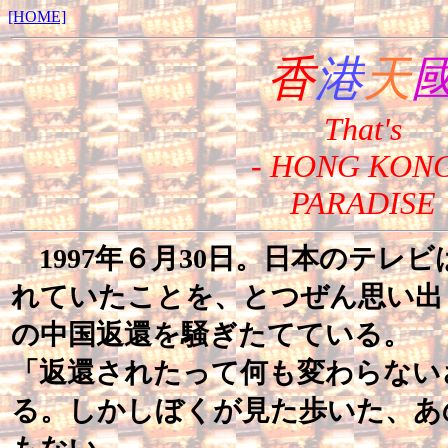
[HOME]
香
港
天
That's
- HONG KONG
PARADISE
1997年６月30日。日本のテレ
れていたことを、とつぜん思い出
の中国返還を騒ぎたてている。
「返還されたって何も変わらない
る。しかしぼくが見た歩いた、あ