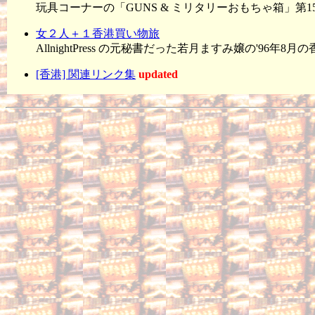
玩具コーナーの「GUNS & ミリタリーおもちゃ箱」第1
女２人＋１香港買い物旅
AllnightPress の元秘書だった若月ますみ嬢の'96年
[香港] 関連リンク集
updated