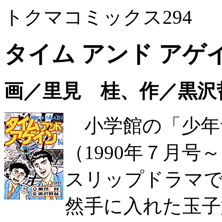
トクマコミックス294
タイム アンド アゲ
画／里見 桂、作／黒沢
小学館の「少年
（1990年７月号
スリップドラマで
然手に入れた玉子