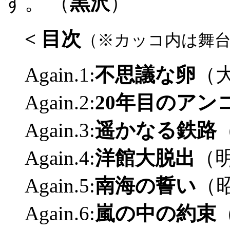
す。 （
黒沢
）
< 目次
（※カッコ内は舞
Again.1:
不思議な卵
（
Again.2:
20年目のアン
Again.3:
遥かなる鉄路
Again.4:
洋館大脱出
（
Again.5:
南海の誓い
（
Again.6:
嵐の中の約束