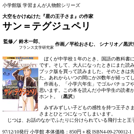
小学館版 学習まんが人物館シリーズ
大空をかけぬけた『星の王子さま』の作家
サン＝テグジュペリ
監修／
鈴木一郎、
作画／平松おさむ、
シナリオ／黒沢
フランス文学研究家
ぼくが中学校１年のとき、国語の教科書に
です。そして、大人になったときにまた読
ブック版を買って読みました。そのときは
た。あれからいつの間にか20数年が経って
作画も、「小学六年生」でゴルバチョフや
思います。この本を読んだ小中学生の読者
ホント。（
黒沢
）
みずみずしい子どもの感性を持つ王子さま
さまとひとつになってしまいます。
じつは、お話のなかでふたりに分けられている飛行士と王子
97/12/10発行 小学館 本体価格：850円＋税 ISBN4-09-270012-1