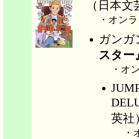
（日本文
・オンラ
ガンガ
スター
・オ
JUM
DEL
英社
・