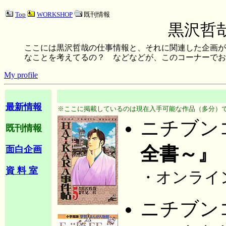
Top
WORKSHOP
既刊情報
黒沢哲哉
ここには黒沢哲哉の仕事情報と、それに関連した企画が
なことを考えてるの？ などなどが、このコーナーでお
My profile
最新情報
※ここに掲載しているのは現在入手可能な作品（多分）
ニチブン
既刊情報
全書～』
面白企画
資 料 室
・オンライ
ニチブン