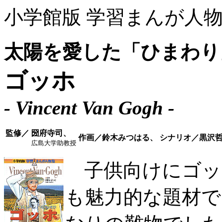
小学館版 学習まんが人
太陽を愛した「ひまわり
ゴッホ
- Vincent Van Gogh -
監修／
圀府寺司、
作画／鈴木みつはる、
シナリオ／黒沢
広島大学助教授
子供向けにゴッ
も魅力的な題材