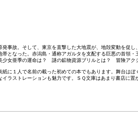
発事故。そして、東京を直撃した大地震が、地殻変動を促し
地帯となった。赤潟島・通称アガルタを支配する巨悪の首領・
美少女亜季の運命は？ 謎の鉱物資源ブリルとは？ 冒険アク
紙に１人で名前の載った初めての本でもあります。舞台はぼく
なイラストレーションも魅力です。ＳＱ文庫はあまり書店に置