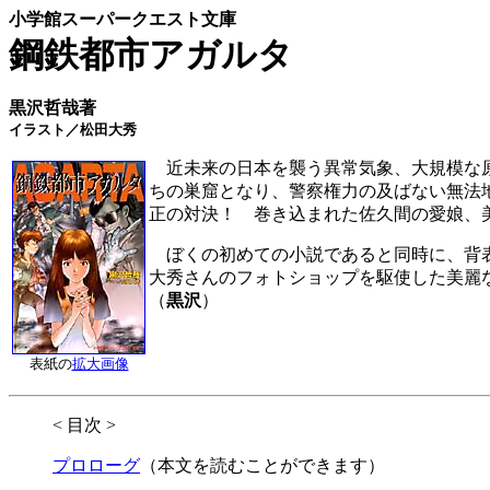
小学館スーパークエスト文庫
鋼鉄都市アガルタ
黒沢哲哉著
イラスト／松田大秀
近未来の日本を襲う異常気象、大規模な原
ちの巣窟となり、警察権力の及ばない無法
正の対決！ 巻き込まれた佐久間の愛娘、
ぼくの初めての小説であると同時に、背表
大秀さんのフォトショップを駆使した美麗
（
黒沢
）
表紙の
拡大画像
< 目次 >
プロローグ
（本文を読むことができます）