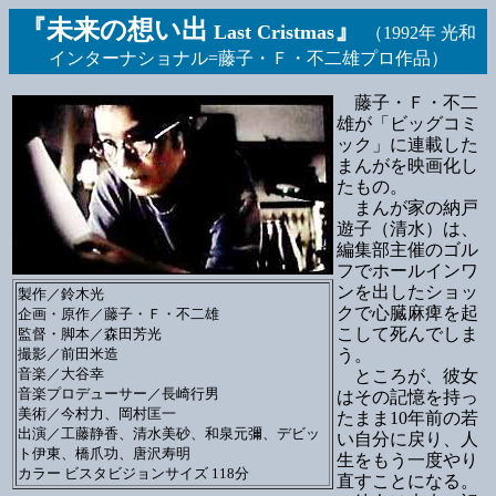
『未来の想い出
』
Last Cristmas
（1992年 光和
インターナショナル=藤子・Ｆ・不二雄プロ作品）
藤子・Ｆ・不二
雄が「ビッグコミ
ック」に連載した
まんがを映画化し
たもの。
まんが家の納戸
遊子（清水）は、
編集部主催のゴル
フでホールインワ
ンを出したショッ
製作／鈴木光
クで心臓麻痺を起
企画・原作／藤子・Ｆ・不二雄
こして死んでしま
監督・脚本／森田芳光
撮影／前田米造
う。
音楽／大谷幸
ところが、彼女
音楽プロデューサー／長崎行男
はその記憶を持っ
美術／今村力、岡村匡一
たまま10年前の若
出演／工藤静香、清水美砂、和泉元彌、デビッ
い自分に戻り、人
ト伊東、橋爪功、唐沢寿明
生をもう一度やり
カラー ビスタビジョンサイズ 118分
直すことになる。