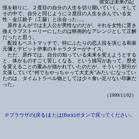
彼女は未来の記
憶を頼りに、２度目の自分の人生を切り開いていく。そして
その中で、自分と同じように２度目の人生を歩んでいる女
性・金江銀子（工藤）と出会った…。
原作まんがでは主人公が男性なのだが、それを女性に置き
換えラブストーリーにしたのは映画的なアレンジとして正解
だったと思う。
配役もベストマッチで、特にふたりの恋人役を演じる和泉
元彌とデビット伊東のキャラクターがナイス。
ただ、原作では、自分の知っている未来を変えようとする
と、体がものすごく苦しくなる、という描写があって、歴史
を変えることの重みが描かれていたのだが、そういう部分が
欠落していて“何でもやっちゃって大丈夫”みたいになってい
たのは、タイムトラベル物としては少々食い足りない印象だ
った。
（1999/11/02）
※ブラウザの[戻る]または[Back]ボタンで戻ってください。