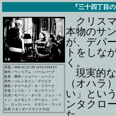
『三十四丁目の
クリスマ
本物のサ
が、デパ
トをしな
く。
原題／MIRACLE ON 34TH STREET
現実的な
製作／ウィリアム・パールバーグ
監督・脚本／ジョージ・シートン
（オハラ
原作／バレンタイン・デイビス
撮影／チャールズ・Ｇ・クラーク
い」とい
音楽／シリル・Ｊ・モックリッジ
出演／モーリン・オハラ、ジョン・ペ
イン、エドモンド・グーエン、ジー
ンタクロ
ン・ロックハート、ナタリー・ウッド
白黒 スタンダードサイズ 95分
た。