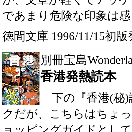
であまり危険な印象は感
徳間文庫 1996/11/15初
別冊宝島Wonderland 
香港発熱読本
下の『香港(秘)
クだが、こちらはちょっ
ョッピングガイドとして