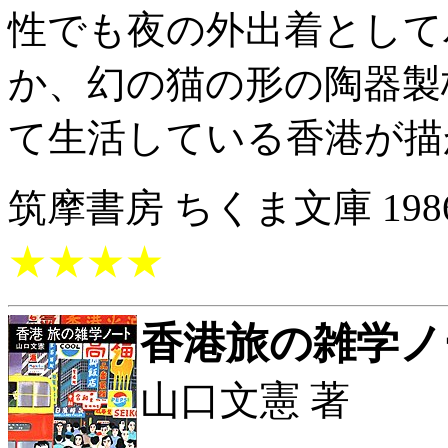
性でも夜の外出着として
か、幻の猫の形の陶器製
て生活している香港が描
筑摩書房 ちくま文庫 1986/
★★★★
香港旅の雑学ノ
山口文憲 著