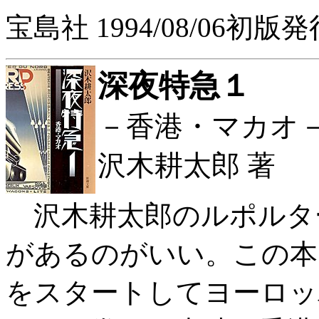
宝島社 1994/08/06初版発
深夜特急１
－香港・マカオ
沢木耕太郎 著
沢木耕太郎のルポルタ
があるのがいい。この本
をスタートしてヨーロッ