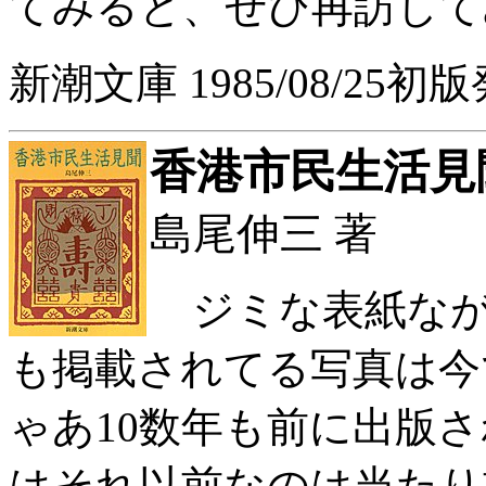
てみると、ぜひ再訪して
新潮文庫 1985/08/25初
香港市民生活見
島尾伸三 著
ジミな表紙なが
も掲載されてる写真は今
ゃあ10数年も前に出版
はそれ以前なのは当たり