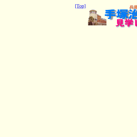
[Top]