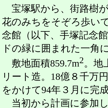
宝塚駅から、街路樹が
花のみちをそぞろ歩い
念館（以下、手塚記念
ドの緑に囲まれた一角
2
敷地面積859.7m
。地
リート造。18億８千万
をかけて94年３月に完
当初から計画に参加し